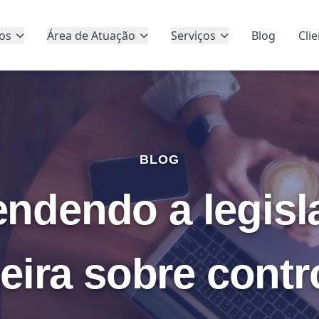
os
Área de Atuação
Serviços
Blog
Cli
BLOG
endendo a legisl
leira sobre contr