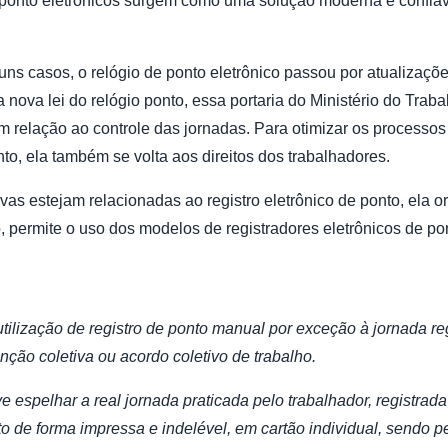
 ponto eletrônicos surgem como uma solução moderna e confiáv
uns casos, o relógio de ponto eletrônico passou por atualizaç
nova lei do relógio ponto, essa portaria do Ministério do Traba
 em relação ao controle das jornadas. Para otimizar os processos
nto, ela também se volta aos direitos dos trabalhadores.
as estejam relacionadas ao registro eletrônico de ponto, ela or
permite o uso dos modelos de registradores eletrônicos de pont
utilização de registro de ponto manual por exceção à jornada re
enção coletiva ou acordo coletivo de trabalho.
ve espelhar a real jornada praticada pelo trabalhador, registra
 de forma impressa e indelével, em cartão individual, sendo p