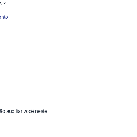
s ?
onto
ão auxiliar você neste