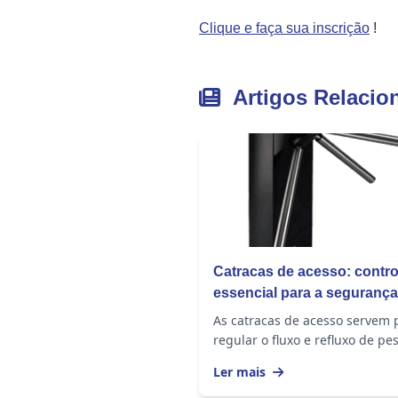
Clique e faça sua inscrição
!
Artigos Relacio
Catracas de acesso: contro
essencial para a segurança
condomínio ou empresa
As catracas de acesso servem 
regular o fluxo e refluxo de pe
dentro e fora de um espaço.
Ler mais
Catracas auxiliam no gerenci