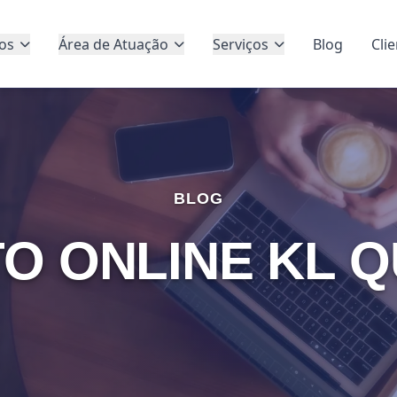
os
Área de Atuação
Serviços
Blog
Cli
BLOG
O ONLINE KL 