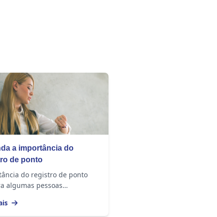
da a importância do
tro de ponto
ância do registro de ponto
a algumas pessoas
eendam de maneira
ais
cada a real importância do