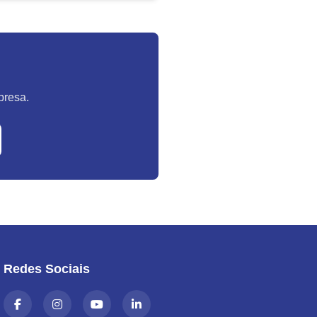
ro de ponto e o considerem...
presa.
Redes Sociais