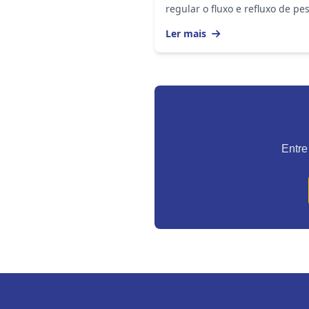
regular o fluxo e refluxo de pe
dentro e fora de um espaço.
Ler mais
Catracas auxiliam no gerenci
da entrada e da...
Entre