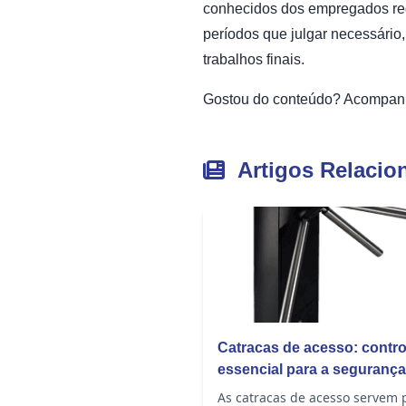
conhecidos dos empregados regi
períodos que julgar necessário
trabalhos finais.
Gostou do conteúdo? Acompa
Artigos Relacio
Catracas de acesso: contro
essencial para a segurança
condomínio ou empresa
As catracas de acesso servem 