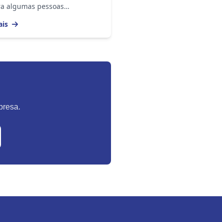
a algumas pessoas
eendam de maneira
ais
cada a real importância do
ro de ponto e o considerem...
presa.