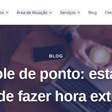
os
Área de Atuação
Serviços
Blog
Cli
BLOG
le de ponto: est
e fazer hora ex