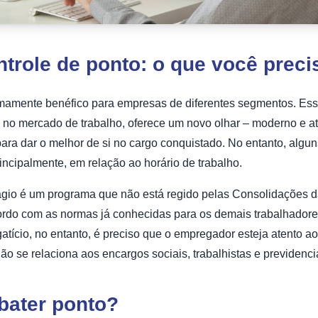
ntrole de ponto: o que você prec
emamente benéfico para empresas de diferentes segmentos. Essa 
s no mercado de trabalho, oferece um novo olhar – moderno e a
para dar o melhor de si no cargo conquistado. No entanto, algu
rincipalmente, em relação ao horário de trabalho.
ágio é um programa que não está regido pelas Consolidações da
cordo com as normas já conhecidas para os demais trabalhador
tício, no entanto, é preciso que o empregador esteja atento ao
não se relaciona aos encargos sociais, trabalhistas e previdenci
bater ponto?