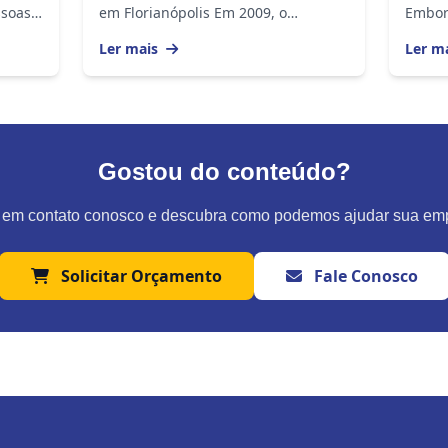
ssoas
em Florianópolis Em 2009, o
Embor
Ministério do Trabalho publicou a
compr
Ler mais
Ler m
amento
Portaria 1510, na qual regulamentou
equivo
o monitoramento...
regist
Gostou do conteúdo?
 em contato conosco e descubra como podemos ajudar sua em
Solicitar Orçamento
Fale Conosco